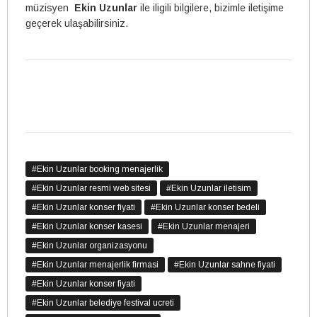
müzisyen
Ekin Uzunlar
ile iligili bilgilere, bizimle iletişime
geçerek ulaşabilirsiniz.
# Ekin Uzunlar booking menajerlik
#Ekin Uzunlar resmi web sitesi
#Ekin Uzunlar iletisim
#Ekin Uzunlar konser fiyati
#Ekin Uzunlar konser bedeli
#Ekin Uzunlar konser kasesi
#Ekin Uzunlar menajeri
#Ekin Uzunlar organizasyonu
#Ekin Uzunlar menajerlik firmasi
#Ekin Uzunlar sahne fiyati
#Ekin Uzunlar konser fiyati
#Ekin Uzunlar belediye festival ucreti